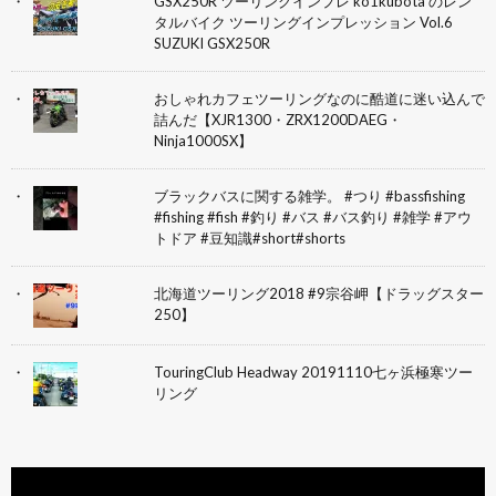
GSX250R ツーリングインプレ ko1kubota のレン
タルバイク ツーリングインプレッション Vol.6
SUZUKI GSX250R
おしゃれカフェツーリングなのに酷道に迷い込んで
詰んだ【XJR1300・ZRX1200DAEG・
Ninja1000SX】
ブラックバスに関する雑学。 #つり #bassfishing
#fishing #fish #釣り #バス #バス釣り #雑学 #アウ
トドア #豆知識#short#shorts
北海道ツーリング2018 #9宗谷岬【ドラッグスター
250】
TouringClub Headway 20191110七ヶ浜極寒ツー
リング
動
画