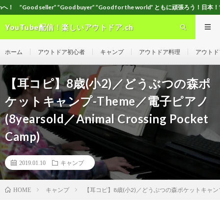
ood buyer” ”Good for the world” ともに頑張ろう！日本！世界！
YouTube配信！楽しいアウトドア.ch
ホーム
アウトドア初心者
キャンプ
アウトドア料理
アウトド
【耳コピ】8歳(小2)／どうぶつの森ポ
ケットキャンプ-Theme／電子ピアノ
(8yearsold／Animal Crossing Pocket
Camp)
2019.01.10
キャンプ
キャンプ
【耳コピ】8歳(小2)／どうぶつの森ポケットキャンプ-Theme／
HOME