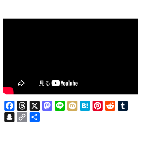
F
T
X
M
Li
M
H
Pi
R
T
ac
hr
as
n
ixi
at
nt
e
u
S
C
共
e
ea
to
e
e
er
d
m
n
o
有
b
ds
d
n
es
di
bl
a
p