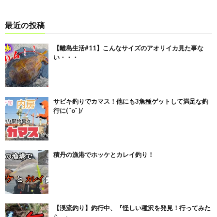
最近の投稿
【離島生活#11】こんなサイズのアオリイカ見た事な
い・・・
サビキ釣りでカマス！他にも3魚種ゲットして満足な釣
行に( ˆoˆ )/
積丹の漁港でホッケとカレイ釣り！
【渓流釣り】釣行中、『怪しい種沢を発見！行ってみた