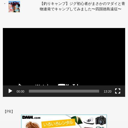
【釣りキャンプ】ジグ初心者がまさかのマダイと青
物連発でキャンプしてみました〜四国徳島遠征〜
動
画
プ
レ
ー
ヤ
ー
00:00
13:20
【PR】