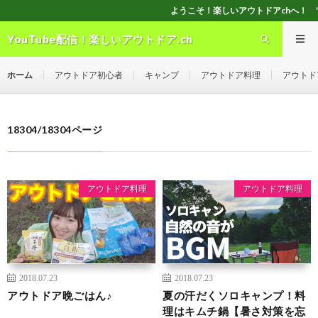
ようこそ！楽しいアウトドアchへ！ ”Good seller” ”Good
YouTube配信！楽しいアウトドア.ch
ホーム
アウトドア初心者
キャンプ
アウトドア料理
アウトド
18304/18304ページ
アウトドア料理
アウトドア料理
2018.07.23
2018.07.23
アウトドア晩ごはん♪
夏の汗だくソロキャンプ！料
理はキムチ鍋【暑さ対策を忘