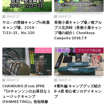
2018.07.23
2018.07.23
ヤエ―の実録キャンプin秋葉
長衛小屋キャンプ場／南アル
キャンプ場、2O18・
プス北沢峠（長衛小屋キャン
7/22~23、No. 320
プ場の紹介）Choeikoya
Campsite 2018.7.9
キャンプ
アウトドア初心者
2018.07.23
2018.07.23
CHANSUNG (From 2PM)
#番外編 キャンプグッズ紹介
『DJチャンソンのお茶目なミ
B-6君 初心者ソロデイキャン
ュージックキャンプ
プ
(FANMEETING)』告知映像