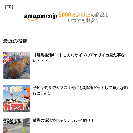
【PR】
最近の投稿
【離島生活#11】こんなサイズのアオリイカ見た事な
い・・・
サビキ釣りでカマス！他にも3魚種ゲットして満足な釣
行に( ˆoˆ )/
積丹の漁港でホッケとカレイ釣り！