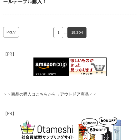
ールテーブル購入！
PREV
1
…
18,304
【PR】
＞＞商品の購入はこちらから→
アウトドア
商品＜＜
【PR】