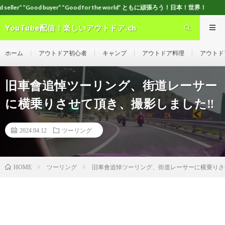
r” ”Good for the world” ともに頑張ろう！日本！世界！
YouTube配信！楽しいアウトドア.ch
ホーム
アウトドア初心者
キャンプ
アウトドア料理
アウトド
旧車會追悼ツーリング、街道レーサー
に横乗りさせて頂き、撮影しました‼️
2024.04.12
ツーリング
ツーリング
旧車會追悼ツーリング、街道レーサーに横乗りさせ
HOME