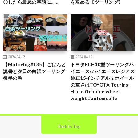
〇したら最悪の事態に。。
を攻める【ツーリング】
2024.04.12
2024.04.12
【Motovlog#135】ごはんと
トヨタRCH40型ツーリングハ
読書と夕日の白浜ツーリング
イエース/ハイエースレジアス
後半の巻
純正15インチアルミホイール
の重さはTOYOTA Touring
Hiace Genuine wheel
weight #automobile
Back to Top