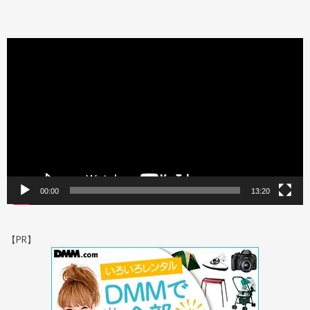
動
画
プ
レ
ー
ヤ
ー
00:00
13:20
【PR】