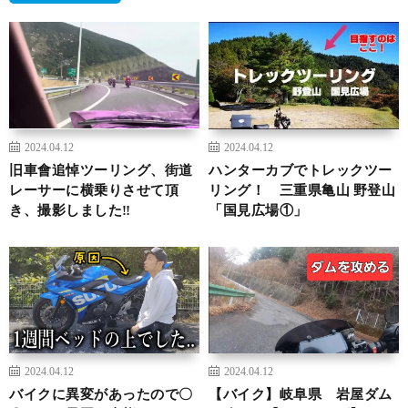
2024.04.12
2024.04.12
旧車會追悼ツーリング、街道
ハンターカブでトレックツー
レーサーに横乗りさせて頂
リング！ 三重県亀山 野登山
き、撮影しました‼️
「国見広場①」
2024.04.12
2024.04.12
バイクに異変があったので〇
【バイク】岐阜県 岩屋ダム