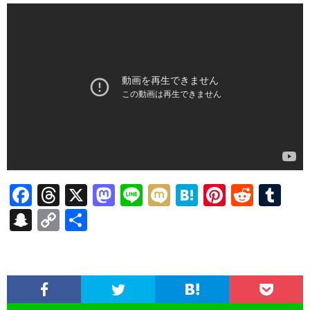
F
T
X
M
Li
M
H
Pi
R
T
ac
hr
as
n
ixi
at
nt
e
u
S
C
共
e
ea
to
e
e
er
d
m
n
o
有
b
ds
d
n
es
di
bl
a
p
o
o
a
t
t
r
pc
y
o
n
h
Li