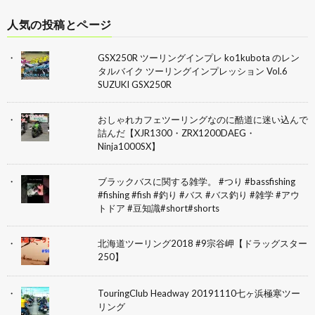
人気の投稿とページ
GSX250R ツーリングインプレ ko1kubota のレン
タルバイク ツーリングインプレッション Vol.6
SUZUKI GSX250R
おしゃれカフェツーリングなのに酷道に迷い込んで
詰んだ【XJR1300・ZRX1200DAEG・
Ninja1000SX】
ブラックバスに関する雑学。 #つり #bassfishing
#fishing #fish #釣り #バス #バス釣り #雑学 #アウ
トドア #豆知識#short#shorts
北海道ツーリング2018 #9宗谷岬【ドラッグスター
250】
TouringClub Headway 20191110七ヶ浜極寒ツー
リング