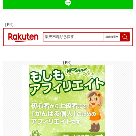
k
at
n
k
【PR】
【PR】