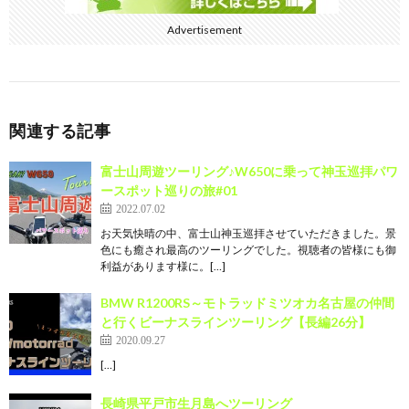
Advertisement
関連する記事
富士山周遊ツーリング♪W650に乗って神玉巡拝パワ
ースポット巡りの旅#01
2022.07.02
お天気快晴の中、富士山神玉巡拝させていただきました。景
色にも癒され最高のツーリングでした。視聴者の皆様にも御
利益があります様に。[…]
BMW R1200RS～モトラッドミツオカ名古屋の仲間
と行くビーナスラインツーリング【長編26分】
2020.09.27
[…]
長崎県平戸市生月島へツーリング