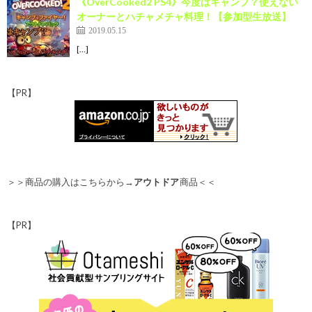
《OverCooked2 PS4》今度はキャンプ？使えない
オーナーとハチャメチャ料理！【参加型生放送】
2019.05.15
[…]
【PR】
＞＞商品の購入はこちらから→
アウトドア
商品＜＜
【PR】