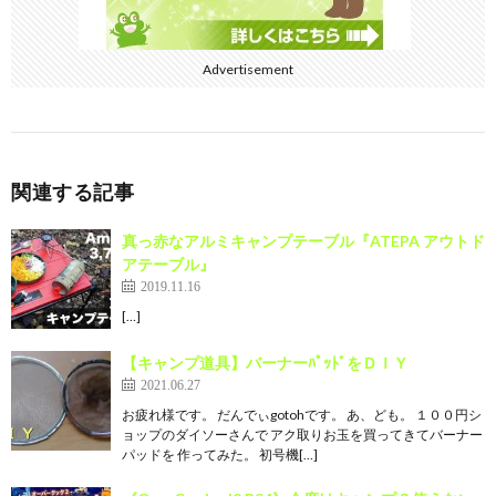
Advertisement
関連する記事
真っ赤なアルミキャンプテーブル『ATEPA アウトド
アテーブル』
2019.11.16
[…]
【キャンプ道具】バーナーﾊﾟｯﾄﾞをＤＩＹ
2021.06.27
お疲れ様です。 だんでぃgotohです。 あ、ども。 １００円シ
ョップのダイソーさんで アク取りお玉を買ってきてバーナー
パッドを 作ってみた。 初号機[…]