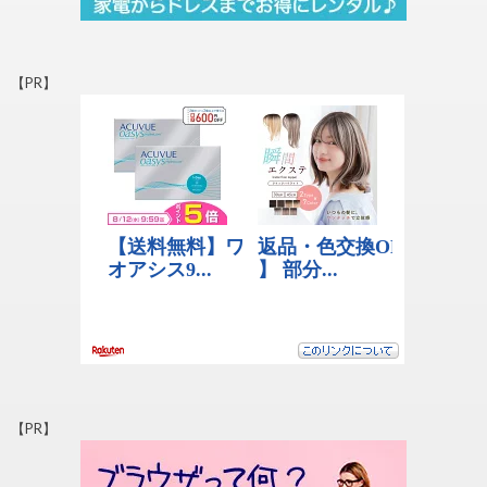
【PR】
【PR】