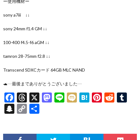
ー使用機材ー
sony a7iii ↓↓
sony 24mm f1.4 GM ↓↓
100-400 f4.5-f6 aGM ↓↓
tamron 28-75mm f2.8 ↓↓
Transcend SDXCカード 64GB MLC NAND
🐢┈最後までありがとうございました┈
F
T
X
M
Li
M
H
Pi
R
T
ac
hr
as
n
ixi
at
nt
e
u
S
C
共
e
ea
to
e
e
er
d
m
n
o
有
b
ds
d
n
es
di
bl
a
p
o
o
a
t
t
r
pc
y