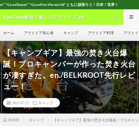
ood for the world” ともに頑張ろう！日本！世界！
YouTube配信！楽しいアウトドア.ch
ホーム
アウトドア初心者
キャンプ
アウトドア料理
アウトド
【キャンプギア】最強の焚き火台爆
誕！プロキャンパーが作った焚き火台
が凄すぎた。en./BELKROOT先行レビ
ュー！
2021.07.27
キャンプ
キャンプ
【キャンプギア】最強の焚き火台爆誕！プロキャンパー
HOME