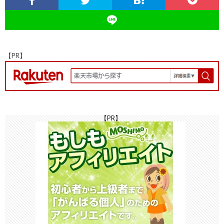
o
n
h
Li
k
at
n
k
【PR】
【PR】