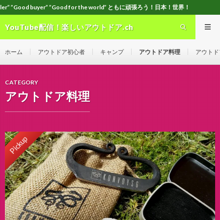
 ”Good for the world” ともに頑張ろう！日本！世界！
YouTube配信！楽しいアウトドア.ch
ホーム
アウトドア初心者
キャンプ
アウトドア料理
アウトド
CATEGORY
アウトドア料理
Pickup