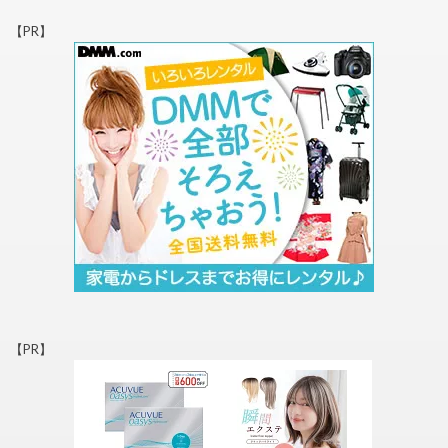
【PR】
【PR】