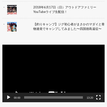
2018年6月17日（日）アウトドアファミリー
YouTubeライブ生配信！
【釣りキャンプ】ジグ初心者がまさかのマダイと青
物連発でキャンプしてみました〜四国徳島遠征〜
動
画
プ
レ
ー
ヤ
ー
00:00
13:20