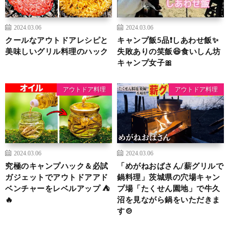
2024.03.06
2024.03.06
クールなアウトドアレシピと
キャンプ飯5品❗️しあわせ飯✨
美味しいグリル料理のハック
失敗ありの笑飯😆食いしん坊
キャンプ女子🎀
アウトドア料理
アウトドア料理
2024.03.06
2024.03.06
究極のキャンプハック＆必試
「めがねおばさん/薪グリルで
ガジェットでアウトドアアド
鍋料理」茨城県の穴場キャン
ベンチャーをレベルアップ ⛺
プ場「たくせん園地」で牛久
🔥
沼を見ながら鍋をいただきま
す🍲