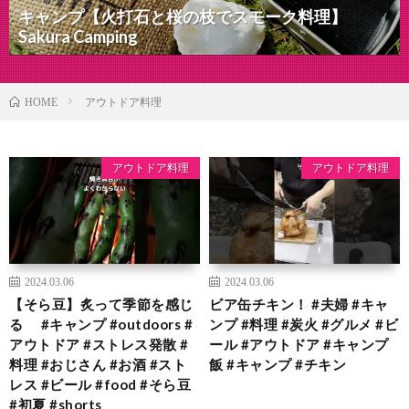
キャンプ【火打石と桜の枝でスモーク料理】
Sakura Camping
アウトドア料理
HOME
アウトドア料理
アウトドア料理
2024.03.06
2024.03.06
【そら豆】炙って季節を感じ
ビア缶チキン！ #夫婦 #キャ
る #キャンプ #outdoors #
ンプ #料理 #炭火 #グルメ #ビ
アウトドア #ストレス発散 #
ール #アウトドア #キャンプ
料理 #おじさん #お酒 #スト
飯 #キャンプ #チキン
レス #ビール #food #そら豆
#初夏 #shorts