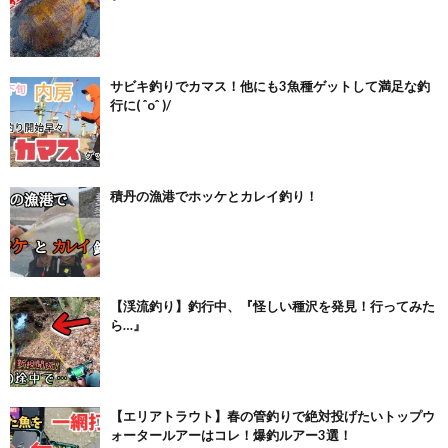
サビキ釣りでカマス！他にも3魚種ゲットして満足な釣
行に( ˆoˆ )/
積丹の漁港でホッケとカレイ釣り！
【渓流釣り】釣行中、『怪しい種沢を発見！行ってみた
ら…』
【エリアトラウト】春の管釣りで絶対投げたいトップウ
ォータールアーはコレ！爆釣ルアー3選！