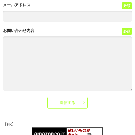
o
n
h
Li
メールアドレス
必須
k
at
n
k
お問い合わせ内容
必須
送信する
【PR】