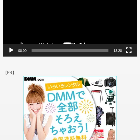
ヤ
ー
00:00
13:20
【PR】