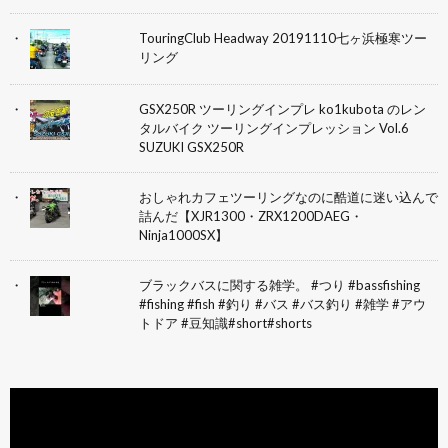
TouringClub Headway 20191110七ヶ浜極寒ツー
リング
GSX250R ツーリングインプレ ko1kubota のレン
タルバイク ツーリングインプレッション Vol.6
SUZUKI GSX250R
おしゃれカフェツーリングなのに酷道に迷い込んで
詰んだ【XJR1300・ZRX1200DAEG・
Ninja1000SX】
ブラックバスに関する雑学。 #つり #bassfishing
#fishing #fish #釣り #バス #バス釣り #雑学 #アウ
トドア #豆知識#short#shorts
動
画
プ
レ
ー