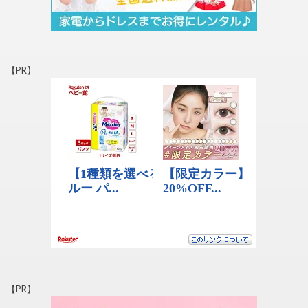
【PR】
【PR】