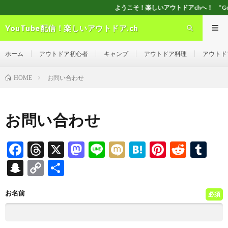
ようこそ！楽しいアウトドアchへ！ ”Good seller” ”Goo
YouTube配信！楽しいアウトドア.ch
ホーム
アウトドア初心者
キャンプ
アウトドア料理
アウトド
お問い合わせ
HOME
お問い合わせ
F
T
X
M
Li
M
H
Pi
R
T
ac
hr
as
n
ixi
at
nt
e
u
S
C
共
e
ea
to
e
e
er
d
m
n
o
有
b
ds
d
n
es
di
bl
お名前
a
p
必須
o
o
a
t
t
r
pc
y