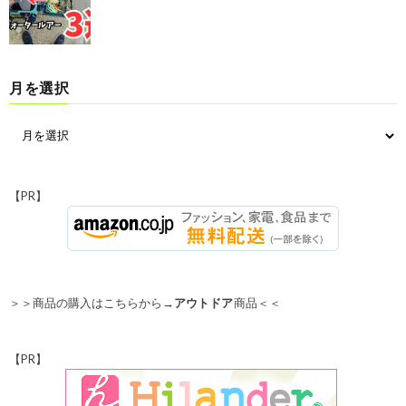
月を選択
【PR】
＞＞商品の購入はこちらから→
アウトドア
商品＜＜
【PR】