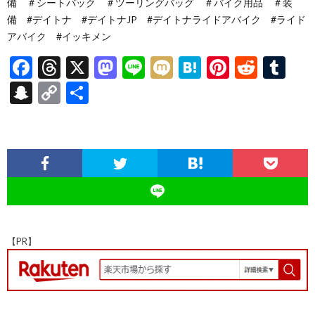
備 ＃シートバック ＃ツーリングバッグ ＃バイク用品 ＃装
備 #デイトナ #デイトナJP #デイトナライドアバイク #ライド
アバイク #イッキメン
F
T
X
M
Li
M
H
Pi
R
T
ac
hr
as
n
ixi
at
nt
e
u
S
C
共
e
ea
to
e
e
er
d
m
n
o
有
b
ds
d
n
es
di
bl
a
p
o
o
a
t
t
r
pc
y
o
n
h
Li
k
at
n
k
【PR】