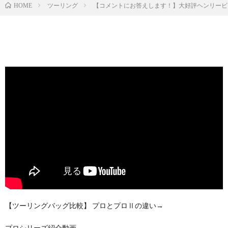
ツーリング
【コメントにお答えします！】大好評ヘンリービ
HOME
【ツーリングバッグ比較】 プロとプロⅡの違い→
プロシリーズ紹介動画→