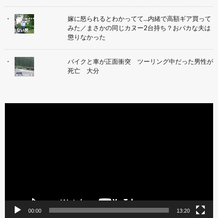
嫁に怒られるとわかってて…内緒で高額ギア買って
みた／まさかの同じカヌー2台持ち？おバカな夫は
懲りなかった
バイクと車が正面衝突 ツーリング中だった男性が
死亡 大分
動
画
プ
レ
ー
ヤ
ー
00:00
13:20