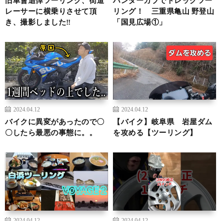
レーサーに横乗りさせて頂
リング！ 三重県亀山 野登山
き、撮影しました‼️
「国見広場①」
2024.04.12
2024.04.12
バイクに異変があったので〇
【バイク】岐阜県 岩屋ダム
〇したら最悪の事態に。。
を攻める【ツーリング】
2024.04.12
2024.04.12