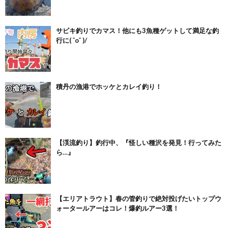
サビキ釣りでカマス！他にも3魚種ゲットして満足な釣
行に( ˆoˆ )/
積丹の漁港でホッケとカレイ釣り！
【渓流釣り】釣行中、『怪しい種沢を発見！行ってみた
ら…』
【エリアトラウト】春の管釣りで絶対投げたいトップウ
ォータールアーはコレ！爆釣ルアー3選！