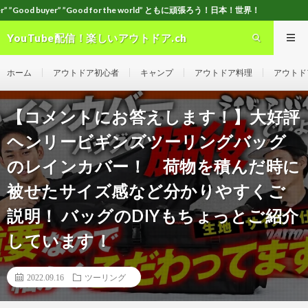
Good for the world” ともに頑張ろう！日本！世界！
YouTube配信！楽しいアウトドア.ch
ホーム
アウトドア初心者
キャンプ
アウトドア料理
アウトド
【コメントにお答えします！】大好評
ヘンリービギンズツーリングバッグ
のレインカバー！ 荷物を積んだ時に
被せたサイズ感など分かりやすくご
説明！ バッグのDIYもちょっとご紹介
しています！
2022.09.16
ツーリング