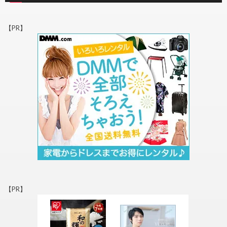
【PR】
【PR】