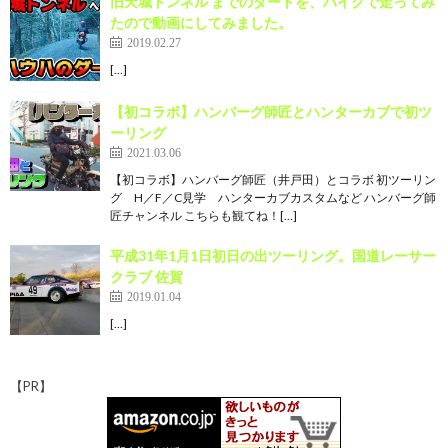
旧天城トンネル までのダートを、バイクで走ってみ
たので動画にしてみました。
2019.02.27
[…]
【初コラボ】ハンバーグ師匠とハンターカブで初ツ
ーリング
2021.03.06
【初コラボ】ハンバーグ師匠（井戸田）とコラボ 初ツーリン
グ H／F／C見学 ハンターカブカスタムなど ハンバーグ師
匠チャンネル こちらも観てね！[…]
平成31年1月1日初日の出ツーリング。国道レーサー
クラブ 佐賀
2019.01.04
[…]
【PR】