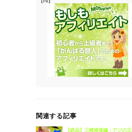
【PR】
関連する記事
【絶品】三崎港後編：アジの王