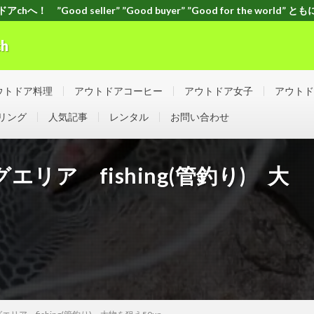
！ ”Good seller” ”Good buyer” ”Good for the worl
h
orld” ともに頑張ろう！日本！世界！
ウトドア料理
アウトドアコーヒー
アウトドア女子
アウトド
リング
人気記事
レンタル
お問い合わせ
リア fishing(管釣り) 大