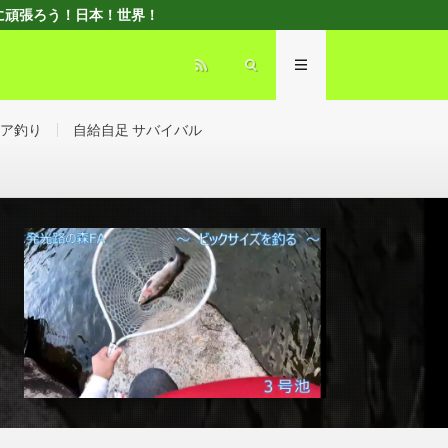
d” ともに頑張ろう！日本！世界！
ア釣り
自給自足 サバイバル