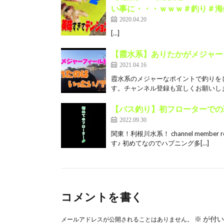
い事に・・・ｗｗｗ＃釣り＃海
2020.04.20
[…]
【霞水系】ありたかがメジャー
2021.04.16
霞水系のメジャーなポイントで釣りを
す。チャンネル登録も宜しくお願いしま
【バス釣り】初フローターでの珍ハ
2022.09.30
関東！利根川水系！ channel mem
す♪ 初めてなのでハプニング多[…]
コメントを書く
※
が付い
メールアドレスが公開されることはありません。