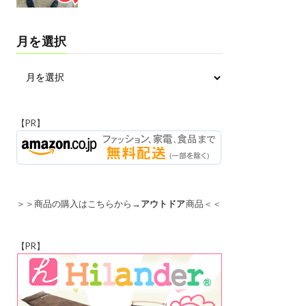
月を選択
【PR】
＞＞商品の購入はこちらから→
アウトドア
商品＜＜
【PR】