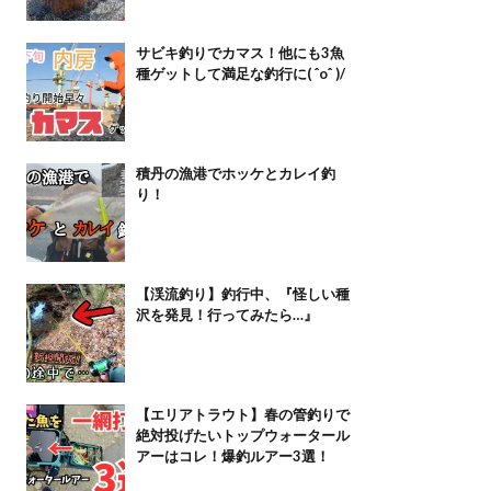
サビキ釣りでカマス！他にも3魚
種ゲットして満足な釣行に( ˆoˆ )/
積丹の漁港でホッケとカレイ釣
り！
【渓流釣り】釣行中、『怪しい種
沢を発見！行ってみたら…』
【エリアトラウト】春の管釣りで
絶対投げたいトップウォータール
アーはコレ！爆釣ルアー3選！