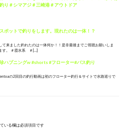
釣り＃シマアジ＃三崎港＃アウトドア
スポットで釣りをします。現れたのは一体！？
して来ました釣れたのは一体何か！！是非最後までご視聴お願いしま
す。 ＃霞水系 ＃[…]
プニングw #shorts #フローター#バス釣り
ber rentoaの2回目の釣行動画は初のフローター釣行＆サイトで水路巡りで
ている欄は必須項目です