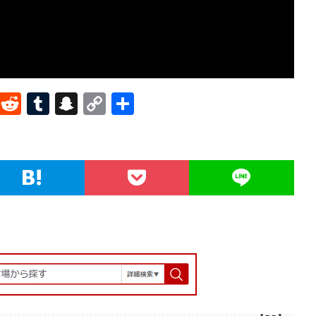
Pi
R
T
S
C
共
nt
e
u
n
o
有
er
d
m
a
p
es
di
bl
pc
y
t
t
r
h
Li
at
n
k