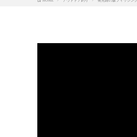
アウトドア釣り
発光路の森フィッシングエリ
HOME