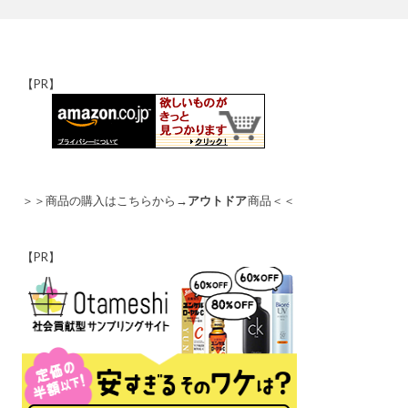
【PR】
＞＞商品の購入はこちらから→
アウトドア
商品＜＜
【PR】