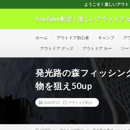
ようこそ！楽しいアウトドアchへ
YouTube配信！楽しいアウトドア.c
”Good seller” ”Good buyer” ”Good for the w
ホーム
アウトドア初心者
キャンプ
ア
アウトドア グッズ
アウトドア カー
ツー
発光路の森フィッシングエ
物を狙え50up
2018.07.23
アウトドア釣り