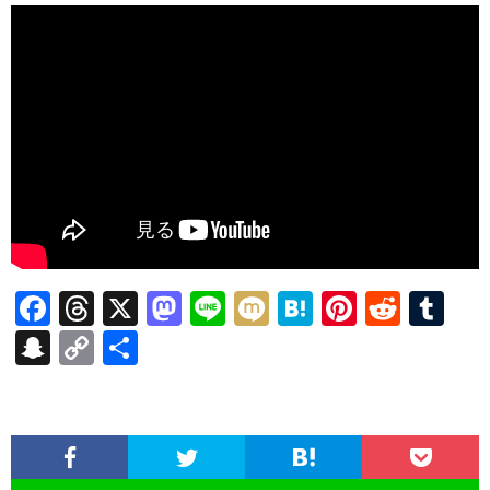
F
T
X
M
Li
M
H
Pi
R
T
ac
hr
as
n
ixi
at
nt
e
u
S
C
共
e
ea
to
e
e
er
d
m
n
o
有
b
ds
d
n
es
di
bl
a
p
o
o
a
t
t
r
pc
y
o
n
h
Li