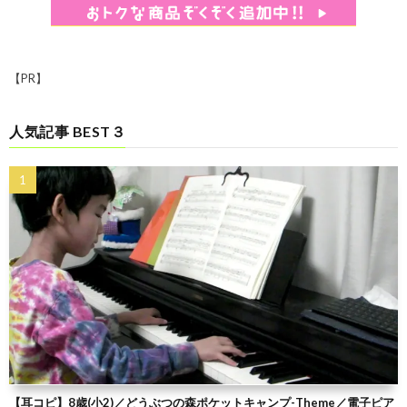
【PR】
人気記事 BEST３
【耳コピ】8歳(小2)／どうぶつの森ポケットキャンプ-Theme／電子ピア