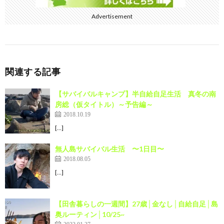
Advertisement
関連する記事
【サバイバルキャンプ】半自給自足生活 真冬の南
房総（仮タイトル）～予告編～
2018.10.19
[…]
無人島サバイバル生活 〜1日目〜
2018.08.05
[…]
【田舎暮らしの一週間】27歳│金なし│自給自足│島
奥ルーティン│10/25~
2022.01.27