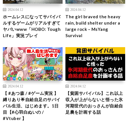
2024.04.12
2024.04.12
ホームレスになってサバイバ
The girl braved the heavy
ルするゲームがリアルすぎて
rain, build shelter under a
ヤバいwww「HOBO: Tough
large rock – MsYang
Life」実況プレイ
Survival
2024.04.12
2024.04.12
【 #あつ森 / #ゲーム実況 】
【貧困サバイバル】これ以上
縛りあり🌟自給自足のサバイ
収入が上がらないと悟った氷
バル生活、はじめます。1日
河期世代のおっさんが自給自
目【#心羽白ぬいの /
足農を計画する話
#Vtuber 】