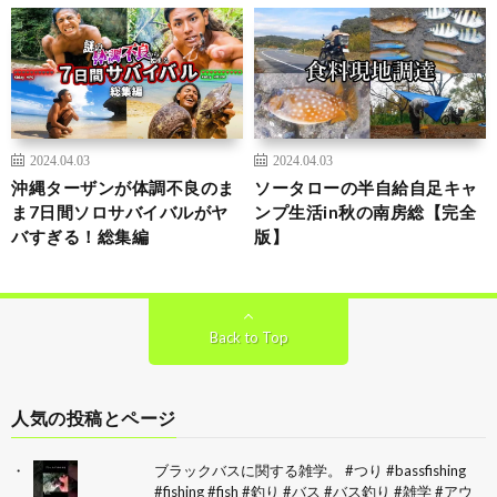
2024.04.03
2024.04.03
沖縄ターザンが体調不良のま
ソータローの半自給自足キャ
ま7日間ソロサバイバルがヤ
ンプ生活in秋の南房総【完全
バすぎる！総集編
版】
Back to Top
人気の投稿とページ
ブラックバスに関する雑学。 #つり #bassfishing
#fishing #fish #釣り #バス #バス釣り #雑学 #アウ