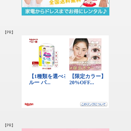
【PR】
【PR】