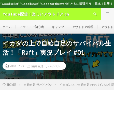
buyer” ”Good for the world” ともに頑張ろう！日本！世界！
YouTube配信！楽しいアウトドア.ch
ホーム
アウトドア初心者
キャンプ
アウトドア料理
アウトド
イカダの上で自給自足のサバイバル生
活！「Raft」実況プレイ #01
2018.07.23
自給自足 サバイバル
自給自足 サバイバル
イカダの上で自給自足のサバイバル生活！「
HOME