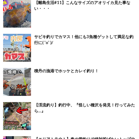
【離島生活#11】こんなサイズのアオリイカ見た事な
い・・・
サビキ釣りでカマス！他にも3魚種ゲットして満足な釣
行に( ˆoˆ )/
積丹の漁港でホッケとカレイ釣り！
【渓流釣り】釣行中、『怪しい種沢を発見！行ってみた
ら…』