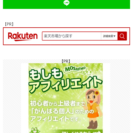
k
at
n
k
【PR】
【PR】