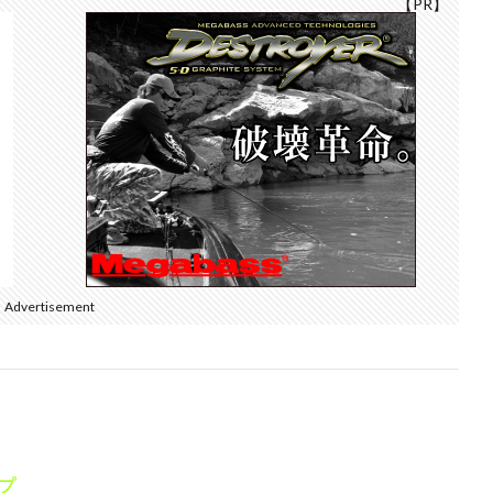
【PR】
Advertisement
プ