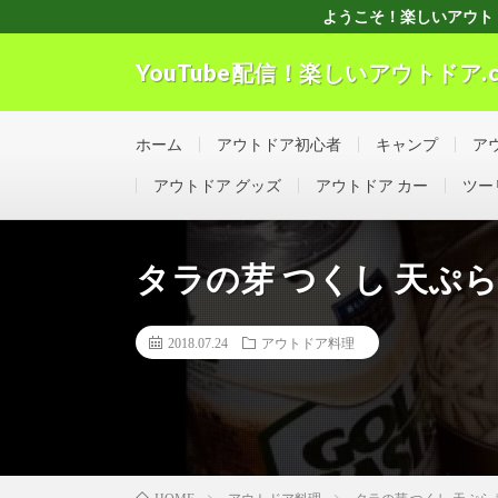
ようこそ！楽しいアウトドアchへ
YouTube配信！楽しいアウトドア.c
”Good seller” ”Good buyer” ”Good for the w
ホーム
アウトドア初心者
キャンプ
ア
アウトドア グッズ
アウトドア カー
ツー
タラの芽 つくし 天ぷら
2018.07.24
アウトドア料理