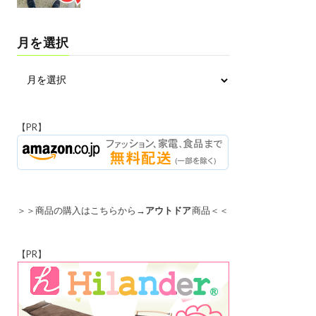
月を選択
【PR】
＞＞商品の購入はこちらから→
アウトドア
商品＜＜
【PR】