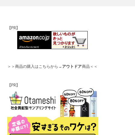
【PR】
＞＞商品の購入はこちらから→
アウトドア
商品＜＜
【PR】