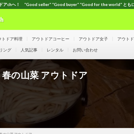
！ ”Good seller” ”Good buyer” ”Good for the worl
h
orld” ともに頑張ろう！日本！世界！
ウトドア料理
アウトドアコーヒー
アウトドア女子
アウトド
リング
人気記事
レンタル
お問い合わせ
 春の山菜 アウトドア