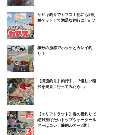
サビキ釣りでカマス！他にも3魚
種ゲットして満足な釣行に( ˆoˆ )/
積丹の漁港でホッケとカレイ釣
り！
【渓流釣り】釣行中、『怪しい種
沢を発見！行ってみたら…』
【エリアトラウト】春の管釣りで
絶対投げたいトップウォータール
アーはコレ！爆釣ルアー3選！