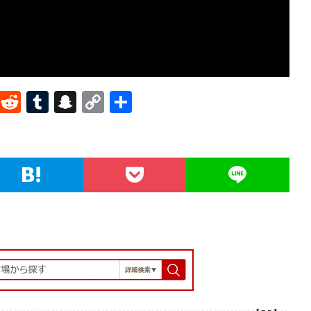
Pi
R
T
S
C
共
nt
e
u
n
o
有
er
d
m
a
p
es
di
bl
pc
y
t
t
r
h
Li
at
n
k