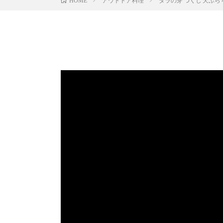
アウトドア料理
タラの芽 つくし 天ぷら
HOME