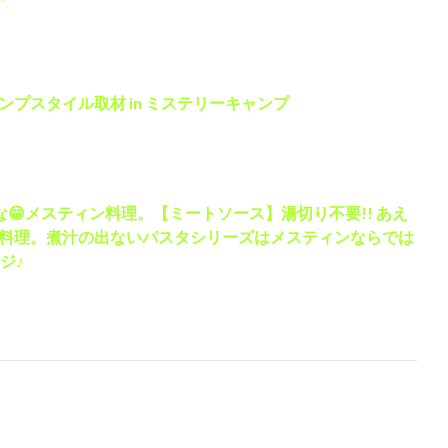
プスタイル取材 in ミステリーキャンプ
な😁メスティン料理。【ミートソース】湯切り不要!! あえ
料理。煮汁の出ないパスタシリーズはメスティンならでは
ジ♪