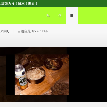
d” ともに頑張ろう！日本！世界！
ア釣り
自給自足 サバイバル