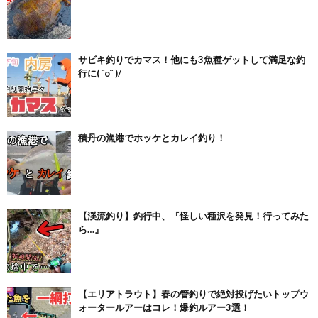
サビキ釣りでカマス！他にも3魚種ゲットして満足な釣
行に( ˆoˆ )/
積丹の漁港でホッケとカレイ釣り！
【渓流釣り】釣行中、『怪しい種沢を発見！行ってみた
ら…』
【エリアトラウト】春の管釣りで絶対投げたいトップウ
ォータールアーはコレ！爆釣ルアー3選！