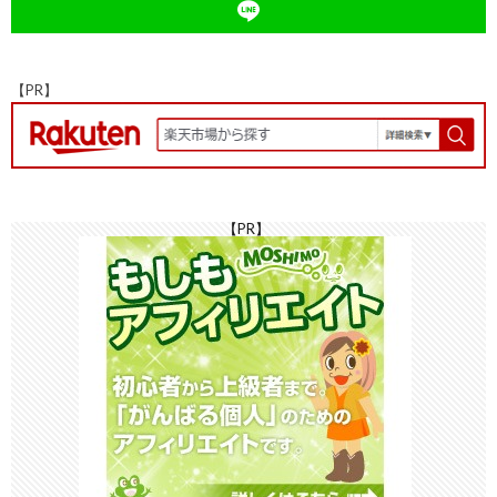
k
at
n
k
【PR】
【PR】