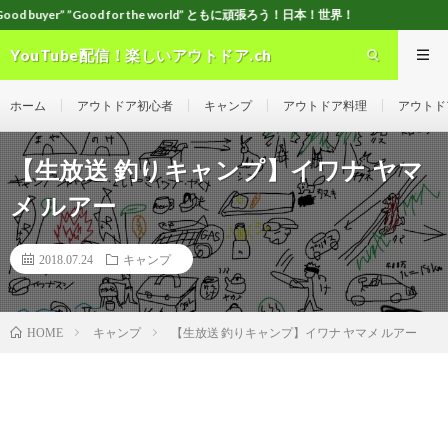
od for the world” ともに頑張ろう！日本！世界！
YouTube配信！楽しいアウトドア.ch
ホーム
アウトドア初心者
キャンプ
アウトドア料理
アウトド
【生放送 釣りキャンプ】イワナ ヤマ
メ ルアー
2018.07.24
キャンプ
キャンプ
【生放送 釣りキャンプ】イワナ ヤマメ ルアー
HOME