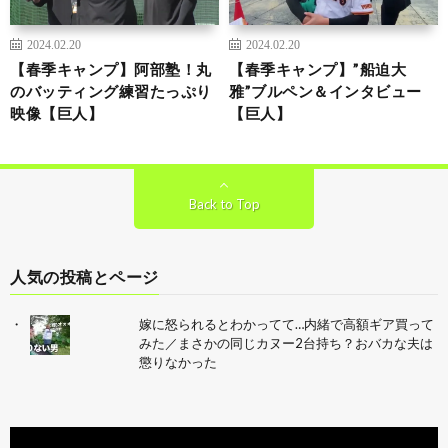
2024.02.20
2024.02.20
【春季キャンプ】阿部塾！丸
【春季キャンプ】”船迫大
のバッティング練習たっぷり
雅”ブルペン＆インタビュー
映像【巨人】
【巨人】
Back to Top
人気の投稿とページ
嫁に怒られるとわかってて…内緒で高額ギア買って
みた／まさかの同じカヌー2台持ち？おバカな夫は
懲りなかった
動
画