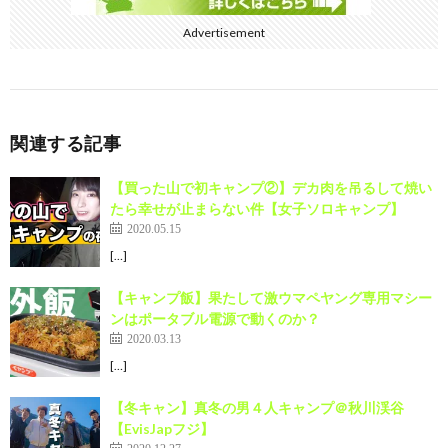
Advertisement
関連する記事
【買った山で初キャンプ②】デカ肉を吊るして焼い
たら幸せが止まらない件【女子ソロキャンプ】
2020.05.15
[…]
【キャンプ飯】果たして激ウマペヤング専用マシー
ンはポータブル電源で動くのか？
2020.03.13
[…]
【冬キャン】真冬の男４人キャンプ＠秋川渓谷
【EvisJapフジ】
2020.12.27