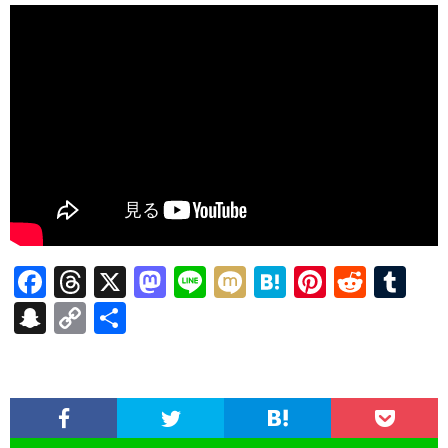
F
T
X
M
Li
M
H
Pi
R
T
ac
hr
as
n
ixi
at
nt
e
u
S
C
共
e
ea
to
e
e
er
d
m
n
o
有
b
ds
d
n
es
di
bl
a
p
o
o
a
t
t
r
pc
y
o
n
h
Li