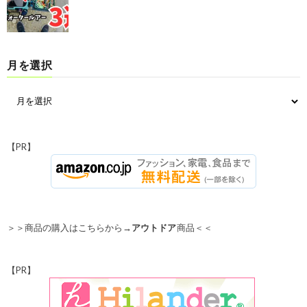
月を選択
【PR】
＞＞商品の購入はこちらから→
アウトドア
商品＜＜
【PR】