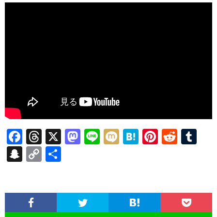
F
T
X
M
Li
M
H
Pi
R
T
ac
hr
as
n
ixi
at
nt
e
u
S
C
共
e
ea
to
e
e
er
d
m
n
o
有
b
ds
d
n
es
di
bl
a
p
o
o
a
t
t
r
pc
y
o
n
h
Li