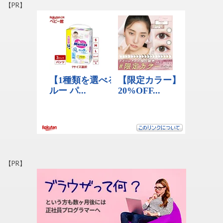
【PR】
【PR】