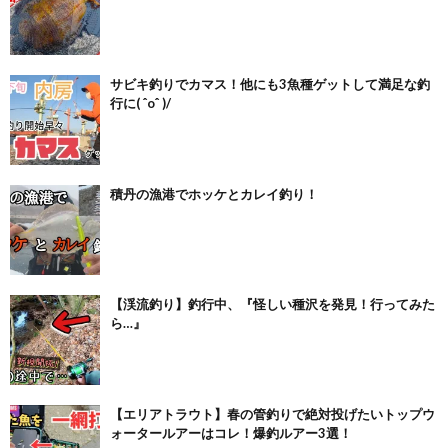
サビキ釣りでカマス！他にも3魚種ゲットして満足な釣
行に( ˆoˆ )/
積丹の漁港でホッケとカレイ釣り！
【渓流釣り】釣行中、『怪しい種沢を発見！行ってみた
ら…』
【エリアトラウト】春の管釣りで絶対投げたいトップウ
ォータールアーはコレ！爆釣ルアー3選！