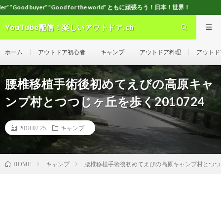
”Good for the world” ともに頑張ろう！日本！世界！
YouTube配信！楽しいアウトドア.ch
ホーム
アウトドア初心者
キャンプ
アウトドア料理
アウトド
腰椎移植手術後初めてえびの高原キャ
ンプ村とつつじヶ丘を歩く2010724
2018.07.25
キャンプ
キャンプ
腰椎移植手術後初めてえびの高原キャンプ村とつつじヶ
HOME