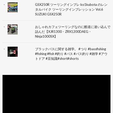
GSX250R ツーリングインプレ ko1kubota のレン
タルバイク ツーリングインプレッション Vol.6
SUZUKI GSX250R
おしゃれカフェツーリングなのに酷道に迷い込んで
詰んだ【XJR1300・ZRX1200DAEG・
Ninja1000SX】
ブラックバスに関する雑学。 #つり #bassfishing
#fishing #fish #釣り #バス #バス釣り #雑学 #アウ
トドア #豆知識#short#shorts
動
画
プ
レ
ー
ヤ
ー