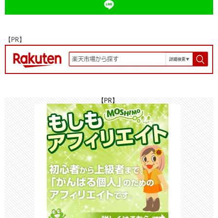
k
at
n
k
【PR】
【PR】