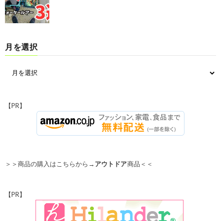
月を選択
【PR】
＞＞商品の購入はこちらから→
アウトドア
商品＜＜
【PR】