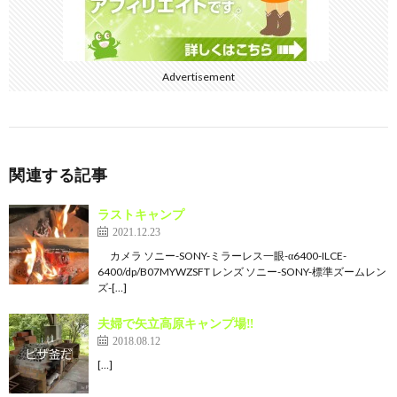
Advertisement
関連する記事
ラストキャンプ
2021.12.23
カメラ ソニー-SONY-ミラーレス一眼-α6400-ILCE-
6400/dp/B07MYWZSFT レンズ ソニー-SONY-標準ズームレン
ズ-[…]
夫婦で矢立高原キャンプ場‼
2018.08.12
[…]