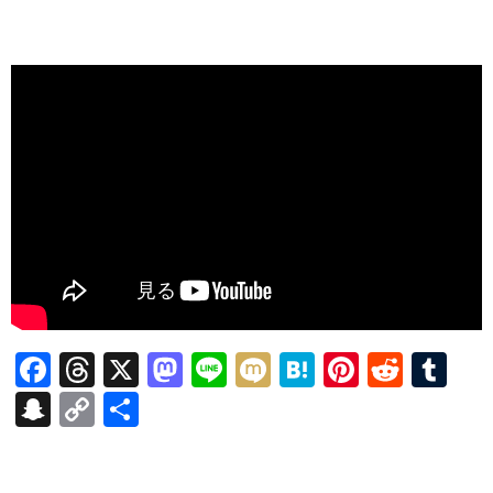
F
T
X
M
Li
M
H
Pi
R
T
ac
hr
as
n
ixi
at
nt
e
u
S
C
共
e
ea
to
e
e
er
d
m
n
o
有
b
ds
d
n
es
di
bl
a
p