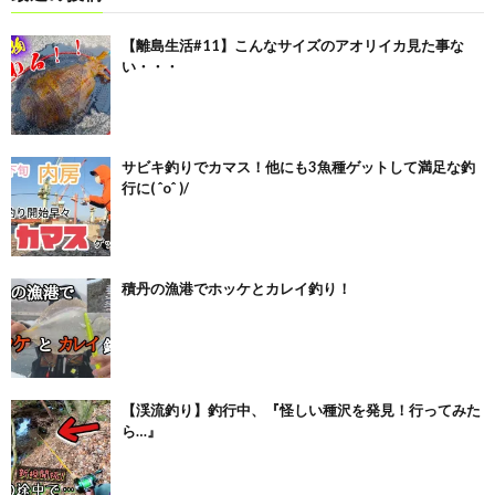
【離島生活#11】こんなサイズのアオリイカ見た事な
い・・・
サビキ釣りでカマス！他にも3魚種ゲットして満足な釣
行に( ˆoˆ )/
積丹の漁港でホッケとカレイ釣り！
【渓流釣り】釣行中、『怪しい種沢を発見！行ってみた
ら…』