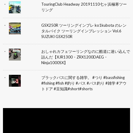
TouringClub Headway 20191110七ヶ浜極寒ツー
リング
GSX250R ツーリングインプレ ko1kubota のレン
タルバイク ツーリングインプレッション Vol.6
SUZUKI GSX250R
おしゃれカフェツーリングなのに酷道に迷い込んで
詰んだ【XJR1300・ZRX1200DAEG・
Ninja1000SX】
ブラックバスに関する雑学。 #つり #bassfishing
#fishing #fish #釣り #バス #バス釣り #雑学 #アウ
トドア #豆知識#short#shorts
動
画
プ
レ
ー
ヤ
ー