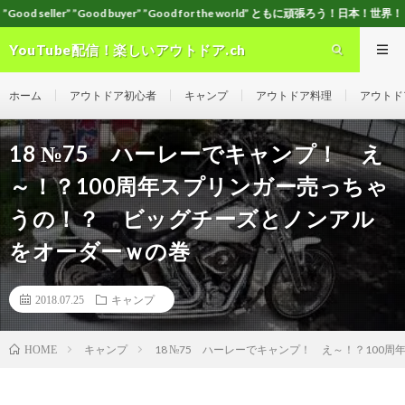
buyer” ”Good for the world” ともに頑張ろう！日本！世界！
YouTube配信！楽しいアウトドア.ch
ホーム
アウトドア初心者
キャンプ
アウトドア料理
アウトド
18 №75 ハーレーでキャンプ！ え
～！？100周年スプリンガー売っちゃ
うの！？ ビッグチーズとノンアル
をオーダーｗの巻
2018.07.25
キャンプ
キャンプ
18 №75 ハーレーでキャンプ！ え～！？10
HOME