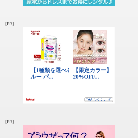
【PR】
【PR】