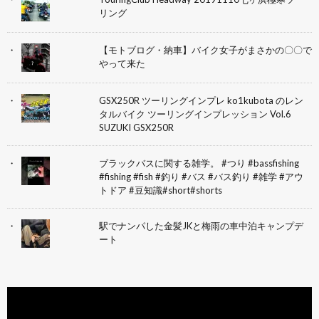
リング
【モトブログ・納車】バイク女子がまさかの〇〇で
やって来た
GSX250R ツーリングインプレ ko1kubota のレン
タルバイク ツーリングインプレッション Vol.6
SUZUKI GSX250R
ブラックバスに関する雑学。 #つり #bassfishing
#fishing #fish #釣り #バス #バス釣り #雑学 #アウ
トドア #豆知識#short#shorts
駅でナンパした金髪JKと梅雨の車中泊キャンプデ
ート
動
画
プ
レ