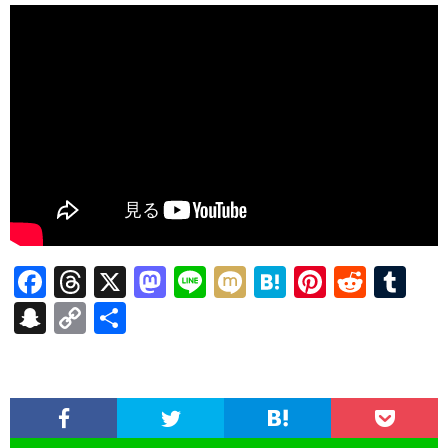
F
T
X
M
Li
M
H
Pi
R
T
ac
hr
as
n
ixi
at
nt
e
u
S
C
共
e
ea
to
e
e
er
d
m
n
o
有
b
ds
d
n
es
di
bl
a
p
o
o
a
t
t
r
pc
y
o
n
h
Li