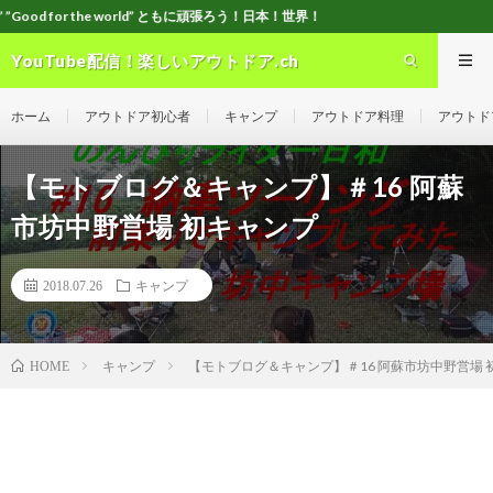
e world” ともに頑張ろう！日本！世界！
YouTube配信！楽しいアウトドア.ch
ホーム
アウトドア初心者
キャンプ
アウトドア料理
アウトド
【モトブログ＆キャンプ】＃16 阿蘇
市坊中野営場 初キャンプ
2018.07.26
キャンプ
キャンプ
【モトブログ＆キャンプ】＃16 阿蘇市坊中野営場 
HOME