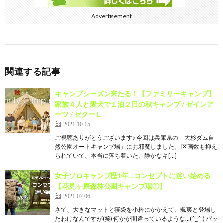
Advertisement
関連する記事
キャンプシーズン来たる！【ファミリーキャンプ】
家族４人と愛犬で１泊２日の秋キャンプ / ゼインア
ーツ / ゼクーＬ
2021.10.15
ご視聴ありがとうございます♪ 今回は兵庫県の「大杉ダム自
然公園オートキャンプ場」にお邪魔しました。 区画数も抑え
られていて、本当に落ち着いた、静かなキ[…]
女子ソロキャンプ歴1年…コンセプトに迷い始める
【花見ヶ原森林公園キャンプ場①】
2021.07.06
さて、大きなマットと寝袋を小粋にかかえて、颯爽と登場し
たわけなんですが(笑) 何かが間違っているような…(^_^;) パッ