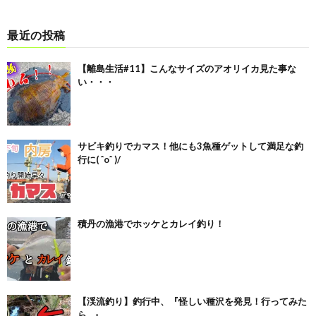
最近の投稿
【離島生活#11】こんなサイズのアオリイカ見た事な
い・・・
サビキ釣りでカマス！他にも3魚種ゲットして満足な釣
行に( ˆoˆ )/
積丹の漁港でホッケとカレイ釣り！
【渓流釣り】釣行中、『怪しい種沢を発見！行ってみた
ら…』