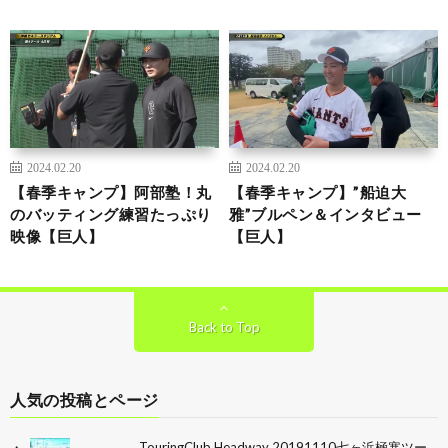
2024.02.20
2024.02.20
【春季キャンプ】阿部塾！丸
【春季キャンプ】”船迫大
のバッティング練習たっぷり
雅”ブルペン＆インタビュー
映像【巨人】
【巨人】
Back to Top
人気の投稿とページ
TouringClub Headway 20191110七ヶ浜極寒ツー