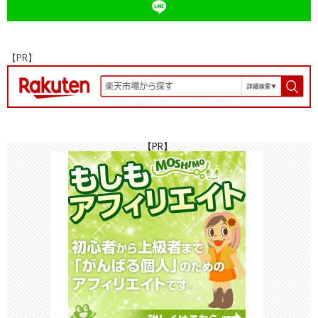
k
at
n
k
【PR】
【PR】