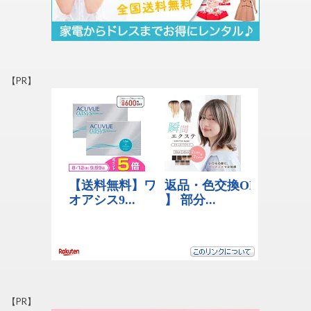
【PR】
【PR】