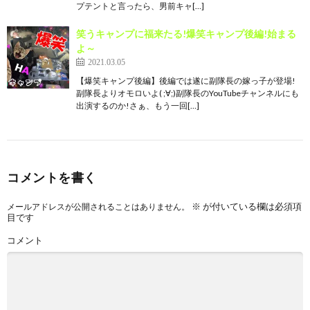
プテントと言ったら、男前キャ[…]
笑うキャンプに福来たる!爆笑キャンプ後編!始まる
よ～
2021.03.05
【爆笑キャンプ後編】後編では遂に副隊長の嫁っ子が登場!
副隊長よりオモロいよ( ;∀;)副隊長のYouTubeチャンネルにも
出演するのか!さぁ、もう一回[…]
コメントを書く
※
が付いている欄は必須項
メールアドレスが公開されることはありません。
目です
コメント