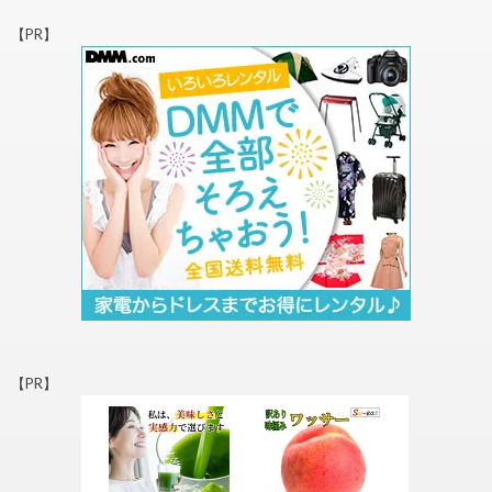
【PR】
【PR】