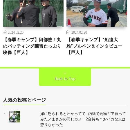
2024.02.20
2024.02.20
【春季キャンプ】阿部塾！丸
【春季キャンプ】”船迫大
のバッティング練習たっぷり
雅”ブルペン＆インタビュー
映像【巨人】
【巨人】
Back to Top
人気の投稿とページ
嫁に怒られるとわかってて…内緒で高額ギア買って
みた／まさかの同じカヌー2台持ち？おバカな夫は
懲りなかった