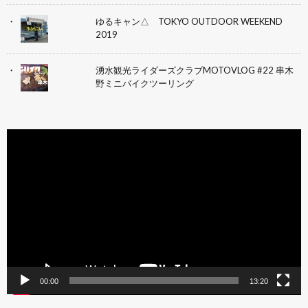
ゆるキャン△ TOKYO OUTDOOR WEEKEND
2019
湧水観光ライダーズクラブMOTOVLOG #22 串木
野ミニバイクツーリング
動
画
プ
レ
ー
ヤ
ー
00:00
13:20