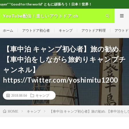
for the world” ともに頑張ろう！日本！世界！
YouTube配信！楽しいアウトドア.ch
ホーム
アウトドア初心者
キャンプ
アウトドア料理
アウトド
【車中泊 キャンプ初心者】旅の勧め.
【車中泊をしながら旅釣りキャンプチ
ャンネル】
https://Twitter.com/yoshimitu1200
2018.08.04
キャンプ
キャンプ
【車中泊 キャンプ初心者】旅の勧め. 【車中泊をしながら旅釣り
HOME