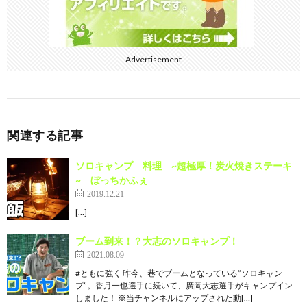
Advertisement
関連する記事
ソロキャンプ 料理 ~超極厚！炭火焼きステーキ
~ ぼっちかふぇ
2019.12.21
[…]
ブーム到来！？大志のソロキャンプ！
2021.08.09
#ともに強く 昨今、巷でブームとなっている”ソロキャン
プ”。香月一也選手に続いて、廣岡大志選手がキャンプイン
しました！ ※当チャンネルにアップされた動[…]