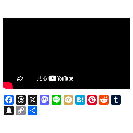
F
T
X
M
Li
M
H
Pi
R
T
ac
hr
as
n
ixi
at
nt
e
u
S
C
共
e
ea
to
e
e
er
d
m
n
o
有
b
ds
d
n
es
di
bl
a
p