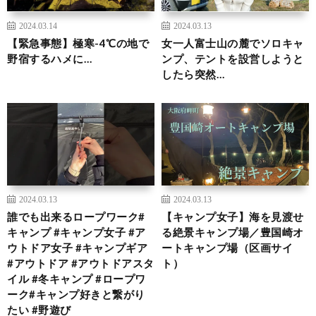
2024.03.14
2024.03.13
【緊急事態】極寒-4℃の地で
女一人富士山の麓でソロキャ
野宿するハメに…
ンプ、テントを設営しようと
したら突然…
2024.03.13
2024.03.13
誰でも出来るロープワーク#
【キャンプ女子】海を見渡せ
キャンプ #キャンプ女子 #ア
る絶景キャンプ場／豊国崎オ
ウトドア女子 #キャンプギア
ートキャンプ場（区画サイ
#アウトドア #アウトドアスタ
ト）
イル #冬キャンプ #ロープワ
ーク#キャンプ好きと繋がり
たい #野遊び