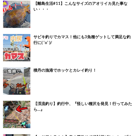
【離島生活#11】こんなサイズのアオリイカ見た事な
い・・・
サビキ釣りでカマス！他にも3魚種ゲットして満足な釣
行に( ˆoˆ )/
積丹の漁港でホッケとカレイ釣り！
【渓流釣り】釣行中、『怪しい種沢を発見！行ってみた
ら…』