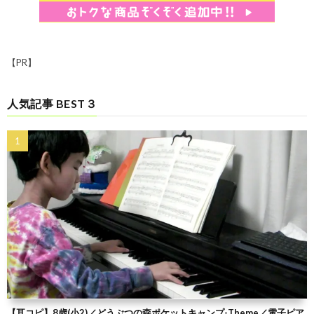
【PR】
人気記事 BEST３
【耳コピ】8歳(小2)／どうぶつの森ポケットキャンプ-Theme／電子ピア