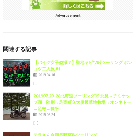
Advertisement
関連する記事
【バイク女子盗撮？】聖地ヤビツ峠ツーリング ポン
コツ二人旅 #1
2019.04.16
[…]
201907.20-28北海道ツーリング05 北見→チミケッ
プ湖→陸別→足寄町立大規模草地牧場→オンネトー
→足寄→糠平
2019.08.24
[…]
テラさん企画長野蓼科ツーリング