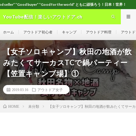
r” ”Good for the world” ともに頑張ろう！日本！世界！
YouTube配信！楽しいアウトドア.ch
ホーム
アウトドア初心者
キャンプ
アウトドア料理
アウトド
【女子ソロキャンプ】秋田の地酒が飲
みたくてサーカスTCで鍋パーティー
【笠置キャンプ場】①
2019.03.16
アウトドア女子
未分類
【女子ソロキャンプ】秋田の地酒が飲みたくてサーカ
HOME