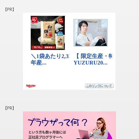
【PR】
【PR】