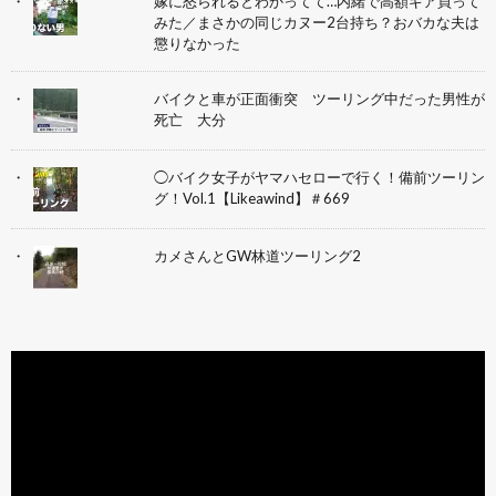
嫁に怒られるとわかってて…内緒で高額ギア買って
みた／まさかの同じカヌー2台持ち？おバカな夫は
懲りなかった
バイクと車が正面衝突 ツーリング中だった男性が
死亡 大分
◯バイク女子がヤマハセローで行く！備前ツーリン
グ！Vol.1【Likeawind】＃669
カメさんとGW林道ツーリング2
動
画
プ
レ
ー
ヤ
ー