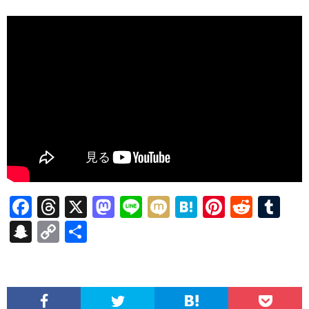
F
T
X
M
Li
M
H
Pi
R
T
ac
hr
as
n
ixi
at
nt
e
u
S
C
共
e
ea
to
e
e
er
d
m
n
o
有
b
ds
d
n
es
di
bl
a
p
o
o
a
t
t
r
pc
y