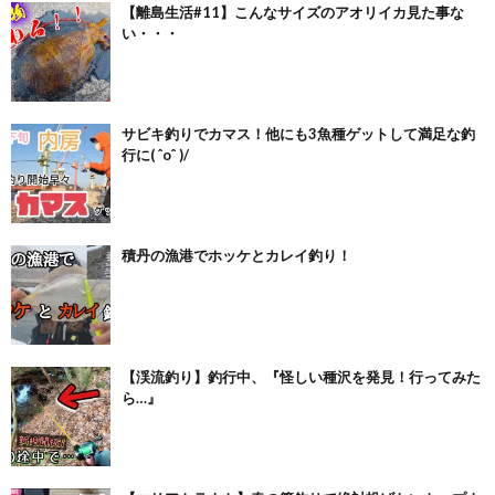
【離島生活#11】こんなサイズのアオリイカ見た事な
い・・・
サビキ釣りでカマス！他にも3魚種ゲットして満足な釣
行に( ˆoˆ )/
積丹の漁港でホッケとカレイ釣り！
【渓流釣り】釣行中、『怪しい種沢を発見！行ってみた
ら…』