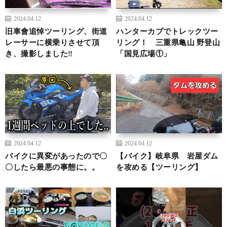
2024.04.12
2024.04.12
旧車會追悼ツーリング、街道
ハンターカブでトレックツー
レーサーに横乗りさせて頂
リング！ 三重県亀山 野登山
き、撮影しました‼️
「国見広場①」
2024.04.12
2024.04.12
バイクに異変があったので〇
【バイク】岐阜県 岩屋ダム
〇したら最悪の事態に。。
を攻める【ツーリング】