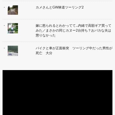
カメさんとGW林道ツーリング2
嫁に怒られるとわかってて…内緒で高額ギア買って
みた／まさかの同じカヌー2台持ち？おバカな夫は
懲りなかった
バイクと車が正面衝突 ツーリング中だった男性が
死亡 大分
動
画
プ
レ
ー
ヤ
ー