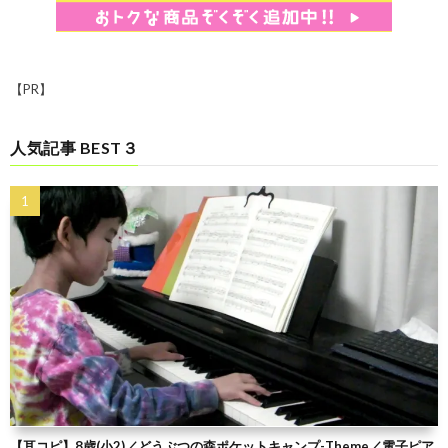
【PR】
人気記事 BEST３
【耳コピ】8歳(小2)／どうぶつの森ポケットキャンプ-Theme／電子ピア