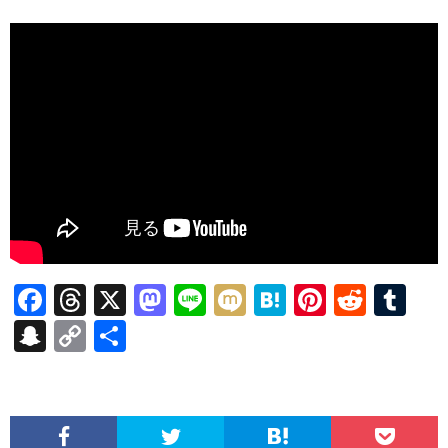
F
T
X
M
Li
M
H
Pi
R
T
ac
hr
as
n
ixi
at
nt
e
u
S
C
共
e
ea
to
e
e
er
d
m
n
o
有
b
ds
d
n
es
di
bl
a
p
o
o
a
t
t
r
pc
y