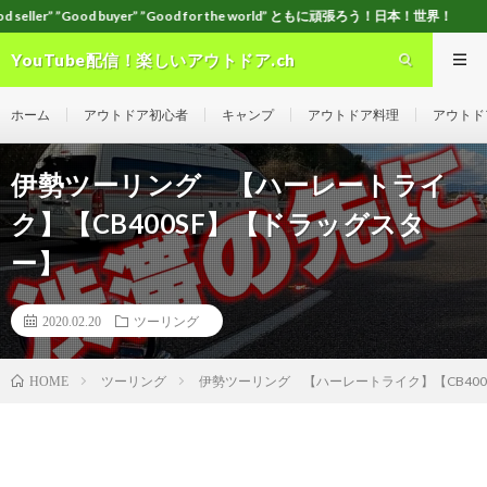
uyer” ”Good for the world” ともに頑張ろう！日本！世界！
YouTube配信！楽しいアウトドア.ch
ホーム
アウトドア初心者
キャンプ
アウトドア料理
アウトド
伊勢ツーリング 【ハーレートライ
ク】【CB400SF】【ドラッグスタ
ー】
2020.02.20
ツーリング
ツーリング
伊勢ツーリング 【ハーレートライク】【CB40
HOME