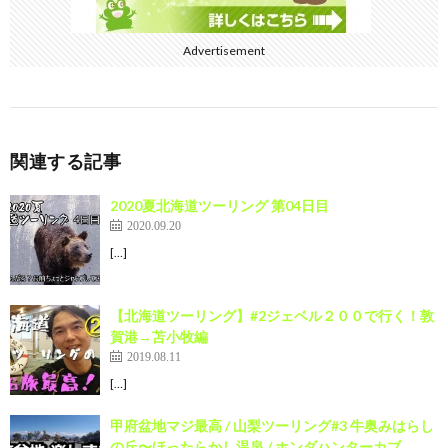
Advertisement
関連する記事
2020夏北海道ツーリング 第04日目
2020.09.20
[…]
【北海道ツーリング】#2ジェベル２００で行く！敦
賀港→苫小牧編
2019.08.11
[…]
甲府盆地マジ最高 / 山梨ツーリング#3 牛奥みはらし
の丘〜ほったらかし温泉 / ホンダハンターカブ