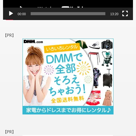
00:00
13:20
【PR】
【PR】