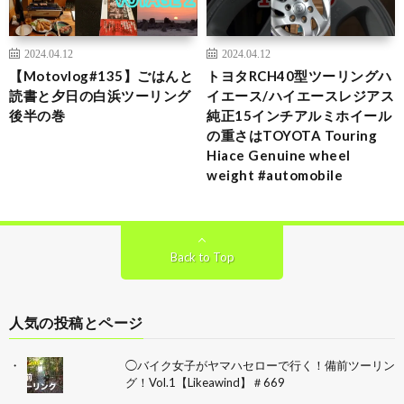
2024.04.12
2024.04.12
【Motovlog#135】ごはんと
トヨタRCH40型ツーリングハ
読書と夕日の白浜ツーリング
イエース/ハイエースレジアス
後半の巻
純正15インチアルミホイール
の重さはTOYOTA Touring
Hiace Genuine wheel
weight #automobile
Back to Top
人気の投稿とページ
◯バイク女子がヤマハセローで行く！備前ツーリン
グ！Vol.1【Likeawind】＃669